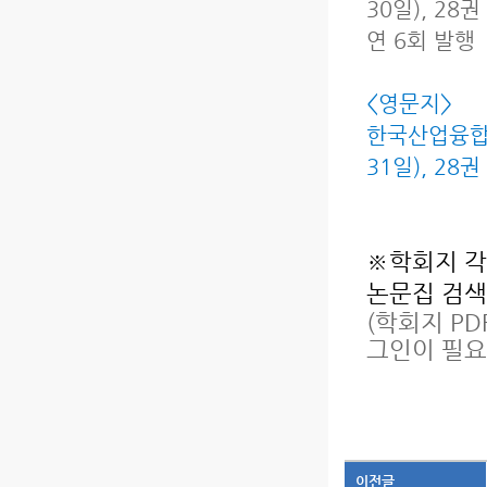
30일), 28권
연 6회 발행
<영문지>
한국산업융합학
31일), 28
※학회지 각
논문집 검색
(학회지 P
그인이 필요
이전글