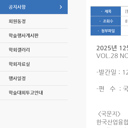
공지사항
ㆍ 제목
[
회원동정
ㆍ 조회수
8
ㆍ 첨부파일
학술행사게시판
2025년 1
학회갤러리
VOL.28 NO
학회자료실
-발간일 : 1
행사일정
-편 수 : 
학술대회투고안내
<국문지>
한국산업융합학회