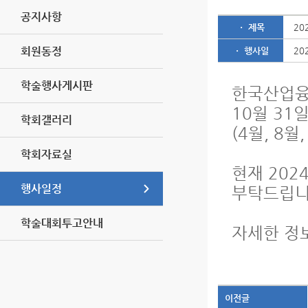
공지사항
ㆍ 제목
20
회원동정
ㆍ 행사일
20
학술행사게시판
한국산업융합
10월 31
학회갤러리
(4월, 8
학회자료실
현재 202
행사일정
부탁드립니
학술대회투고안내
자세한 정
이전글